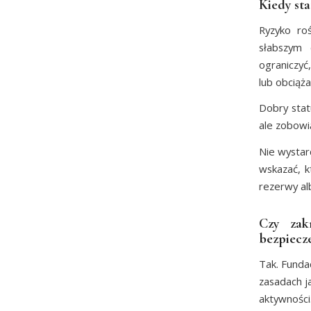
Kiedy st
Ryzyko ro
słabszym 
ograniczyć
lub obciąż
Dobry stat
ale zobowi
Nie wystar
wskazać, k
rezerwy al
Czy zak
bezpiecz
Tak. Funda
zasadach j
aktywnośc