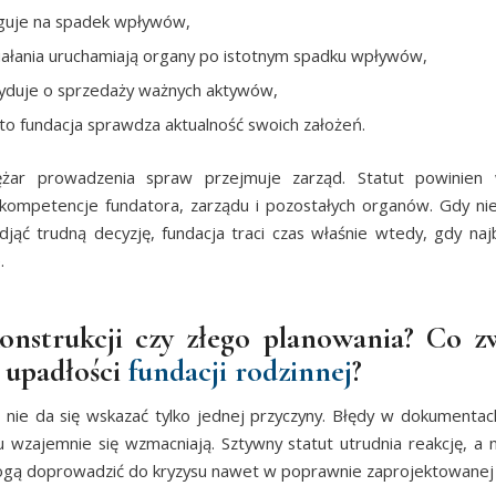
guje na spadek wpływów,
ziałania uruchamiają organy po istotnym spadku wpływów,
yduje o sprzedaży ważnych aktywów,
sto fundacja sprawdza aktualność swoich założeń.
iężar prowadzenia spraw przejmuje zarząd. Statut powinien 
 kompetencje fundatora, zarządu i pozostałych organów. Gdy n
jąć trudną decyzję, fundacja traci czas właśnie wtedy, gdy naj
.
onstrukcji czy złego planowania? Co z
 upadłości
fundacji rodzinnej
?
j nie da się wskazać tylko jednej przyczyny. Błędy w dokumentac
u wzajemnie się wzmacniają. Sztywny statut utrudnia reakcję, a 
gą doprowadzić do kryzysu nawet w poprawnie zaprojektowanej 