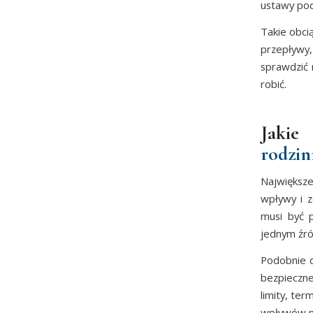
ustawy po
Takie obci
przepływy,
sprawdzić 
robić.
Jakie
rodzin
Najwięks
wpływy i z
musi być 
jednym źró
Podobnie d
bezpieczne
limity, te
wpływów m