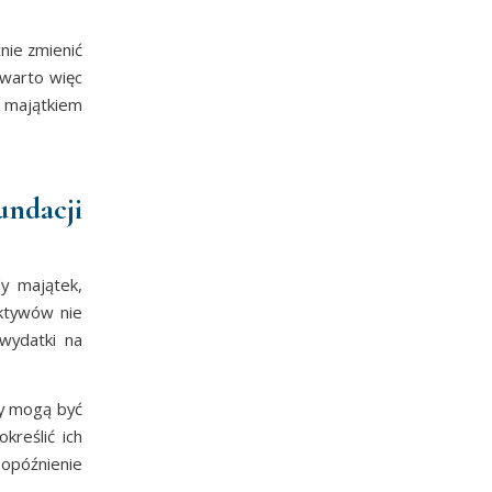
nie zmienić
 warto więc
m majątkiem
undacji
y majątek,
aktywów nie
wydatki na
ty mogą być
kreślić ich
 opóźnienie