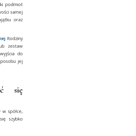
ki podmiot
wości samej
ajątku oraz
nej
Rodziny
lub zestaw
wyjścia do
sposobu jej
ć się
 w spółce,
się szybko