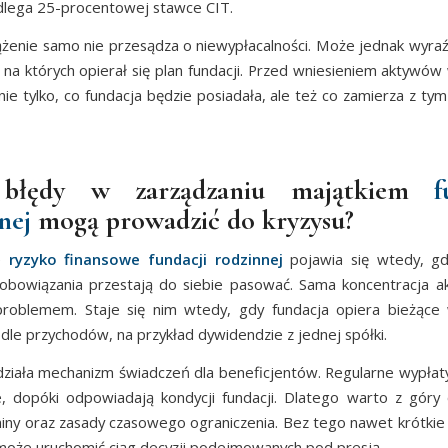
dlega 25-procentowej stawce CIT.
ążenie samo nie przesądza o niewypłacalności. Może jednak wyraź
 na których opierał się plan fundacji. Przed wniesieniem aktywów
nie tylko, co fundacja będzie posiadała, ale też co zamierza z ty
 błędy w zarządzaniu majątkiem
f
nej
mogą prowadzić do kryzysu?
ze
ryzyko finansowe fundacji rodzinnej
pojawia się wtedy, gd
obowiązania przestają do siebie pasować. Sama koncentracja 
problemem. Staje się nim wtedy, gdy fundacja opiera bieżące 
dle przychodów, na przykład dywidendzie z jednej spółki.
ziała mechanizm świadczeń dla beneficjentów. Regularne wypła
, dopóki odpowiadają kondycji fundacji. Dlatego warto z góry o
rminy oraz zasady czasowego ograniczenia. Bez tego nawet krótkie
oże uruchomić ciąg decyzji podejmowanych pod presją.