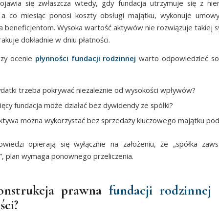
jawia się zwłaszcza wtedy, gdy fundacja utrzymuje się z nie
 a co miesiąc ponosi koszty obsługi majątku, wykonuje umowy
a beneficjentom. Wysoka wartość aktywów nie rozwiązuje takiej sytu
akuje dokładnie w dniu płatności.
rzy ocenie
płynności fundacji rodzinnej
warto odpowiedzieć sob
ydatki trzeba pokrywać niezależnie od wysokości wpływów?
sięcy fundacja może działać bez dywidendy ze spółki?
ktywa można wykorzystać bez sprzedaży kluczowego majątku pod
owiedzi opierają się wyłącznie na założeniu, że „spółka zaw
, plan wymaga ponownego przeliczenia.
onstrukcja prawna
fundacji rodzinnej
s
ści?