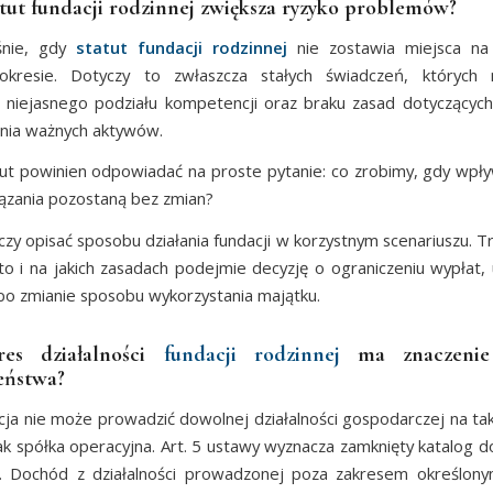
atut fundacji rodzinnej zwiększa ryzyko problemów?
śnie, gdy
statut fundacji rodzinnej
nie zostawia miejsca na
okresie. Dotyczy to zwłaszcza stałych świadczeń, których
, niejasnego podziału kompetencji oraz braku zasad dotyczącyc
ania ważnych aktywów.
ut powinien odpowiadać na proste pytanie: co zrobimy, gdy wpł
ązania pozostaną bez zmian?
czy opisać sposobu działania fundacji w korzystnym scenariuszu. T
to i na jakich zasadach podejmie decyzję o ograniczeniu wypłat,
bo zmianie sposobu wykorzystania majątku.
res działalności
fundacji rodzinnej
ma znaczenie
eństwa?
cja nie może prowadzić dowolnej działalności gospodarczej na ta
ak spółka operacyjna. Art. 5 ustawy wyznacza zamknięty katalog 
i. Dochód z działalności prowadzonej poza zakresem określony