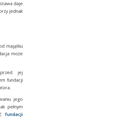
Ustawa daje
orzy jednak
 od majątku
ndacja może
przed jej
em fundacji
atora.
waniu jego
dnak pełnym
ść
fundacji