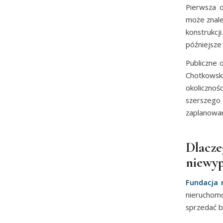
Pierwsza 
może znale
konstrukcj
późniejsze
Publiczne 
Chotkowsk
okoliczno
szerszego 
zaplanowan
Dlac
niewyp
Fundacja 
nieruchom
sprzedać b