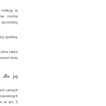
 reakcję w
 nie można
h sprzedaży
ywy spadną,
rzeba także
 utworzeniu
 dla jej
kich samych
dozwolonych
m w art. 5