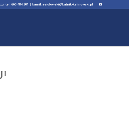
ktu:
tel: 660 484 301
|
kamil.jesiolowski@kutnik-kalinowski.pl
JI