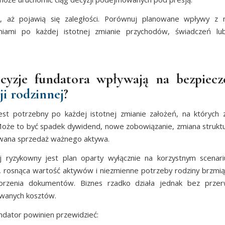
j, aż pojawią się zaległości. Porównuj planowane wpływy z na
niami po każdej istotnej zmianie przychodów, świadczeń lub
cyzje fundatora wpływają na bezpiec
ji rodzinnej
?
est potrzebny po każdej istotnej zmianie założeń, na któryc
Może to być spadek dywidend, nowe zobowiązanie, zmiana strukt
owana sprzedaż ważnego aktywa.
j ryzykowny jest plan oparty wyłącznie na korzystnym scenari
 rosnąca wartość aktywów i niezmienne potrzeby rodziny brzmi
orzenia dokumentów. Biznes rzadko działa jednak bez przer
wanych kosztów.
ndator powinien przewidzieć: