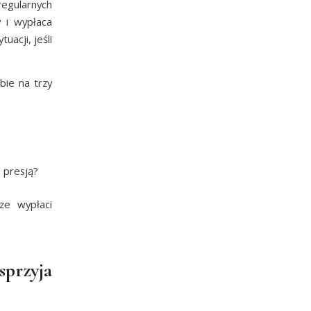
regularnych
 i wypłaca
acji, jeśli
ie na trzy
 presją?
sze wypłaci
przyja