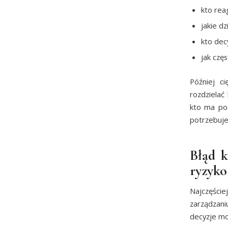
kto rea
jakie d
kto dec
jak czę
Później c
rozdzielać
kto ma pod
potrzebuje
Błąd k
ryzyko
Najczęście
zarządzani
decyzje mo