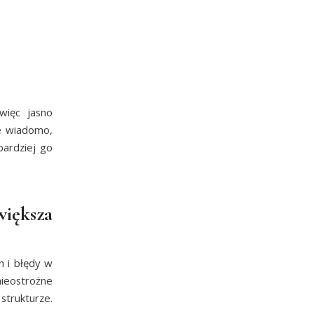
więc jasno
ie wiadomo,
bardziej go
większa
h i błędy w
nieostrożne
strukturze.