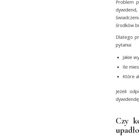
Problem po
dywidend,
świadczeni
środków br
Dlatego p
pytania:
Jakie w
Ile mie
Które a
Jeżeli odp
dywidendę”
Czy k
upadło