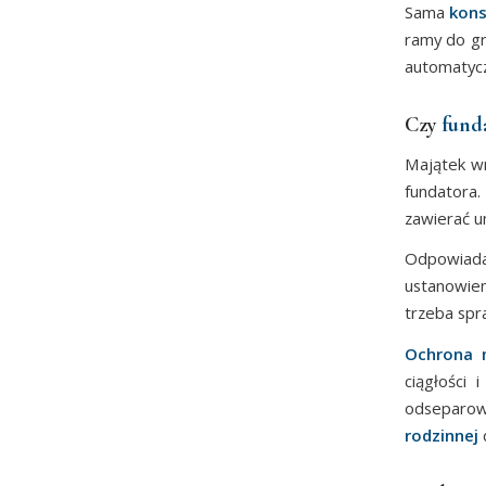
Sama
kons
ramy do gr
automatyczn
Czy
funda
Majątek wn
fundatora.
zawierać u
Odpowiad
ustanowien
trzeba spra
Ochrona m
ciągłości 
odseparow
rodzinnej