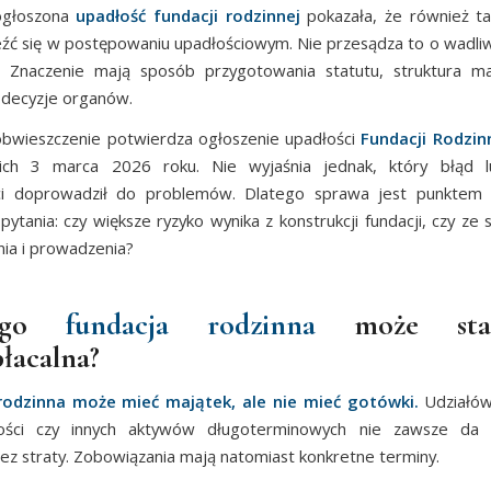
ogłoszona
upadłość fundacji rodzinnej
pokazała, że również ta
źć się w postępowaniu upadłościowym. Nie przesądza to o wadli
i. Znaczenie mają sposób przygotowania statutu, struktura m
 decyzje organów.
obwieszczenie potwierdza ogłoszenie upadłości
Fundacji Rodzin
ich 3 marca 2026 roku. Nie wyjaśnia jednak, który błąd 
ści doprowadził do problemów. Dlatego sprawa jest punktem 
pytania: czy większe ryzyko wynika z konstrukcji fundacji, czy ze 
ia i prowadzenia?
zego
fundacja rodzinna
może sta
łacalna?
rodzinna
może mieć majątek, ale nie mieć gotówki.
Udziałów
ości czy innych aktywów długoterminowych nie zawsze da 
ez straty. Zobowiązania mają natomiast konkretne terminy.