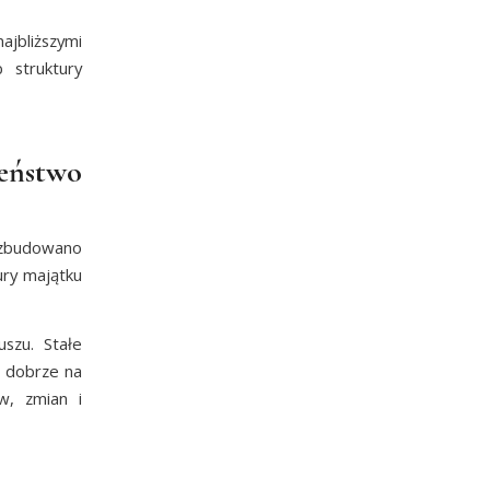
jbliższymi
 struktury
zeństwo
h zbudowano
ury majątku
uszu. Stałe
ą dobrze na
w, zmian i