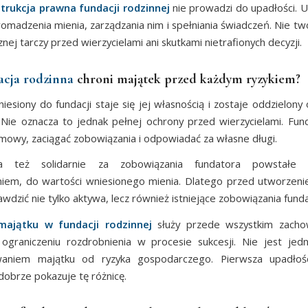
trukcja prawna fundacji rodzinnej
nie prowadzi do upadłości. 
omadzenia mienia, zarządzania nim i spełniania świadczeń. Nie tw
ej tarczy przed wierzycielami ani skutkami nietrafionych decyzji.
cja rodzinna
chroni majątek przed każdym ryzykiem?
iesiony do fundacji staje się jej własnością i zostaje oddzielony
 Nie oznacza to jednak pełnej ochrony przed wierzycielami. Fu
mowy, zaciągać zobowiązania i odpowiadać za własne długi.
a też solidarnie za zobowiązania fundatora powstałe 
iem, do wartości wniesionego mienia. Dlatego przed utworzeni
wdzić nie tylko aktywa, lecz również istniejące zobowiązania fund
ajątku w fundacji rodzinnej
służy przede wszystkim zacho
i ograniczeniu rozdrobnienia w procesie sukcesji. Nie jest je
aniem majątku od ryzyka gospodarczego. Pierwsza upadło
dobrze pokazuje tę różnicę.