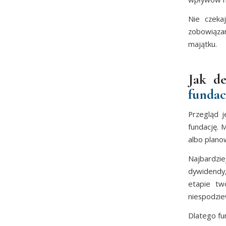
Nie czeka
zobowiąza
majątku.
Jak de
fundac
Przegląd j
fundację. 
albo plan
Najbardzie
dywidendy,
etapie tw
niespodzie
Dlatego fu