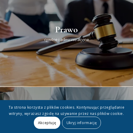
Prawo
cywilne i administracyjne
Ta strona korzysta z plików cookies. Kontynuując przeglądanie
witryny, wyrażasz zgodę na używanie przez nas plików cookie.
Akceptuję
Ukryj informację