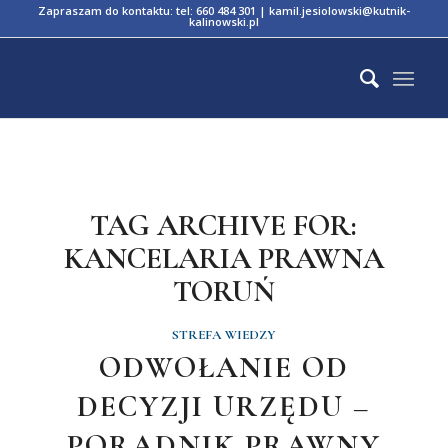
Zapraszam do kontaktu:
tel: 660 484 301
|
kamil.jesiolowski@kutnik-
kalinowski.pl
TAG ARCHIVE FOR:
KANCELARIA PRAWNA
TORUŃ
STREFA WIEDZY
ODWOŁANIE OD
DECYZJI URZĘDU –
PORADNIK PRAWNY