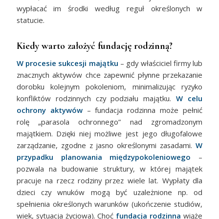
wypłacać im środki według reguł określonych w
statucie.
Kiedy warto założyć fundację rodzinną?
W procesie sukcesji majątku
– gdy właściciel firmy lub
znacznych aktywów chce zapewnić płynne przekazanie
dorobku kolejnym pokoleniom, minimalizując ryzyko
konfliktów rodzinnych czy podziału majątku.
W celu
ochrony aktywów
– fundacja rodzinna może pełnić
rolę „parasola ochronnego” nad zgromadzonym
majątkiem. Dzięki niej możliwe jest jego długofalowe
zarządzanie, zgodne z jasno określonymi zasadami.
W
przypadku planowania międzypokoleniowego
–
pozwala na budowanie struktury, w której majątek
pracuje na rzecz rodziny przez wiele lat. Wypłaty dla
dzieci czy wnuków mogą być uzależnione np. od
spełnienia określonych warunków (ukończenie studiów,
wiek, sytuacja życiowa). Choć
fundacja rodzinna
wiąże