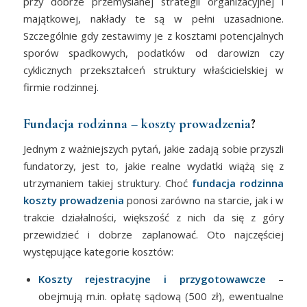
przy dobrze przemyślanej strategii organizacyjnej i
majątkowej, nakłady te są w pełni uzasadnione.
Szczególnie gdy zestawimy je z kosztami potencjalnych
sporów spadkowych, podatków od darowizn czy
cyklicznych przekształceń struktury właścicielskiej w
firmie rodzinnej.
Fundacja rodzinna – koszty prowadzenia
?
Jednym z ważniejszych pytań, jakie zadają sobie przyszli
fundatorzy, jest to, jakie realne wydatki wiążą się z
utrzymaniem takiej struktury. Choć
fundacja rodzinna
koszty prowadzenia
ponosi zarówno na starcie, jak i w
trakcie działalności, większość z nich da się z góry
przewidzieć i dobrze zaplanować. Oto najczęściej
występujące kategorie kosztów:
Koszty rejestracyjne i przygotowawcze
–
obejmują m.in. opłatę sądową (500 zł), ewentualne