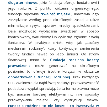
długoterminowe
, jakie fundacja oferuje fundatorowi i
jego rodzinie. Z punktu widzenia organizacyjnego,
fundacja zapewnia
trwałość majątku
, umożliwia jego
zarządzanie według jasno określonych zasad, a także
minimalizuje ryzyko sporów między spadkobiercami.
Daje możliwość wypłacania świadczeń w sposób
kontrolowany, warunkowy lub cykliczny, zgodnie z wolą
fundatora. W praktyce działa więc jak „zaufany
mechanizm rodzinny”, który kontynuuje zamierzenia
twórcy fundacji nawet po jego śmierci. Od strony
finansowej, mimo że
fundacja rodzinna koszty
prowadzenia
może generować na określonym
poziomie, to oferuje istotne korzyści w obszarze
opodatkowania fundacji rodzinnej
. Brak bieżącego
CIT, zwolnienia dla najbliższej rodziny i przewidywalność
podatkowa wypłat sprawiają, że ta forma prawna może
być znacznie bardziej efektywna niż inne sposoby
przekazywania majątku czy dystrybucji zysków.
Fundacja rodzinna to nie koszt – to inwestycja w