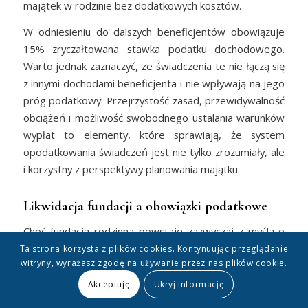
majątek w rodzinie bez dodatkowych kosztów.
W odniesieniu do dalszych beneficjentów obowiązuje
15% zryczałtowana stawka podatku dochodowego.
Warto jednak zaznaczyć, że świadczenia te nie łączą się
z innymi dochodami beneficjenta i nie wpływają na jego
próg podatkowy. Przejrzystość zasad, przewidywalność
obciążeń i możliwość swobodnego ustalania warunków
wypłat to elementy, które sprawiają, że system
opodatkowania świadczeń jest nie tylko zrozumiały, ale
i korzystny z perspektywy planowania majątku.
Likwidacja fundacji a obowiązki podatkowe
Choć fundacja rodzinna powstaje zazwyczaj z myślą o
długim horyzoncie działania, warto rozważyć również
Ta strona korzysta z plików cookies. Kontynuując przeglądanie
witryny, wyrażasz zgodę na używanie przez nas plików cookie.
scenariusz jej zakończenia. Likwidacja fundacji wiąże się
z koniecznością przekazania pozostałego majątku
Akceptuję
Ukryj informację
osobom wskazanym w statucie – najczęściej tym