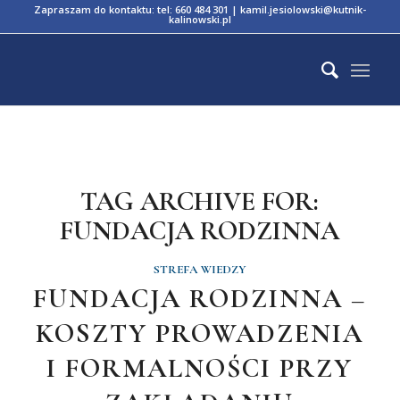
Zapraszam do kontaktu:
tel: 660 484 301
|
kamil.jesiolowski@kutnik-
kalinowski.pl
TAG ARCHIVE FOR:
FUNDACJA RODZINNA
STREFA WIEDZY
FUNDACJA RODZINNA –
KOSZTY PROWADZENIA
I FORMALNOŚCI PRZY