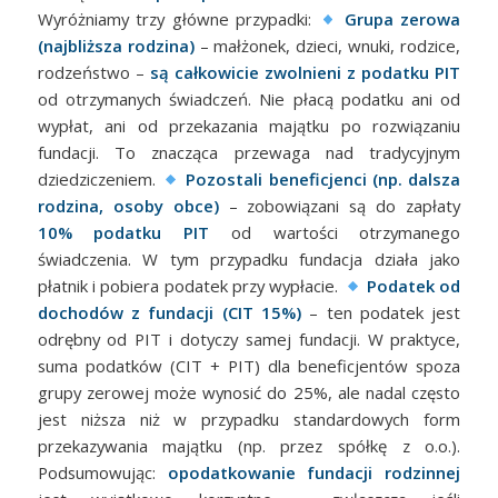
Wyróżniamy trzy główne przypadki:
Grupa zerowa
(najbliższa rodzina)
– małżonek, dzieci, wnuki, rodzice,
rodzeństwo –
są całkowicie zwolnieni z podatku PIT
od otrzymanych świadczeń. Nie płacą podatku ani od
wypłat, ani od przekazania majątku po rozwiązaniu
fundacji. To znacząca przewaga nad tradycyjnym
dziedziczeniem.
Pozostali beneficjenci (np. dalsza
rodzina, osoby obce)
– zobowiązani są do zapłaty
10% podatku PIT
od wartości otrzymanego
świadczenia. W tym przypadku fundacja działa jako
płatnik i pobiera podatek przy wypłacie.
Podatek od
dochodów z fundacji (CIT 15%)
– ten podatek jest
odrębny od PIT i dotyczy samej fundacji. W praktyce,
suma podatków (CIT + PIT) dla beneficjentów spoza
grupy zerowej może wynosić do 25%, ale nadal często
jest niższa niż w przypadku standardowych form
przekazywania majątku (np. przez spółkę z o.o.).
Podsumowując:
opodatkowanie fundacji rodzinnej