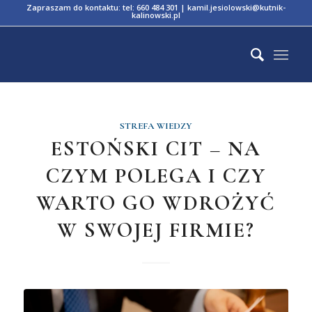
Zapraszam do kontaktu:
tel: 660 484 301
|
kamil.jesiolowski@kutnik-
kalinowski.pl
STREFA WIEDZY
ESTOŃSKI CIT – NA
CZYM POLEGA I CZY
WARTO GO WDROŻYĆ
W SWOJEJ FIRMIE?